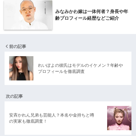
みなみかわ嫁は一体何者？身長や年
齢プロフィール経歴などご紹介
前の記事
れいぽよの彼氏はモデルのイケメン？年齢や
プロフィールを徹底調査
次の記事
安斉かれん兄弟も芸能人？本名や金持ちと噂
の実家も徹底調査！