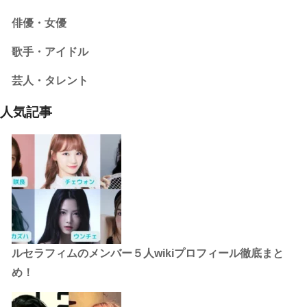
俳優・女優
歌手・アイドル
芸人・タレント
人気記事
ルセラフィムのメンバー５人wikiプロフィール徹底まと
め！