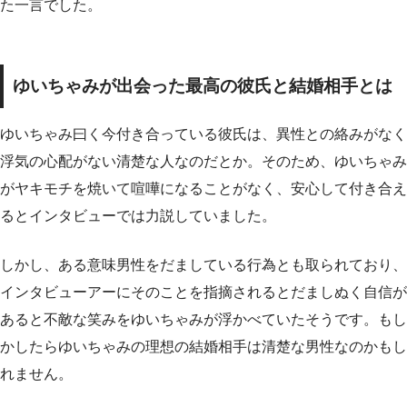
た一言でした。
ゆいちゃみが出会った最高の彼氏と結婚相手とは
ゆいちゃみ曰く今付き合っている彼氏は、異性との絡みがなく
浮気の心配がない清楚な人なのだとか。そのため、ゆいちゃみ
がヤキモチを焼いて喧嘩になることがなく、安心して付き合え
るとインタビューでは力説していました。
しかし、ある意味男性をだましている行為とも取られており、
インタビューアーにそのことを指摘されるとだましぬく自信が
あると不敵な笑みをゆいちゃみが浮かべていたそうです。もし
かしたらゆいちゃみの理想の結婚相手は清楚な男性なのかもし
れません。