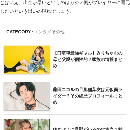
とはいえ、出金が早いというのはカジノ側がプレイヤーに還元
したいという思いの現れでしょう。
CATEGORY :
エンタメ
その他
【口喧嘩最強ギャル】みりちゃむの
母と父親が個性的？家族の情報まと
め
藤田ニコルの旦那稲葉友は元仮面ラ
イダー？その経歴プロフィールまと
め
ゆきぽよに旦那がいるのは本当？結