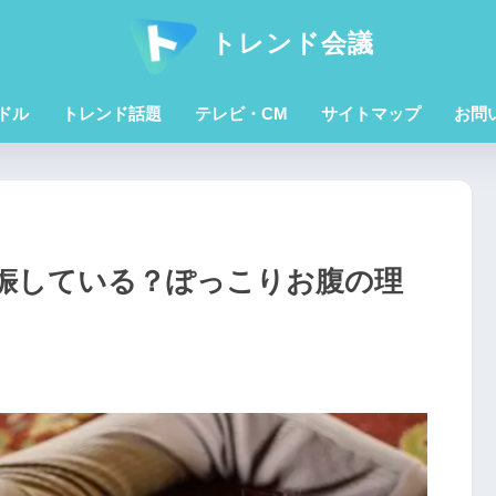
トレンド会議
ドル
トレンド話題
テレビ・CM
サイトマップ
お問
妊娠している？ぽっこりお腹の理