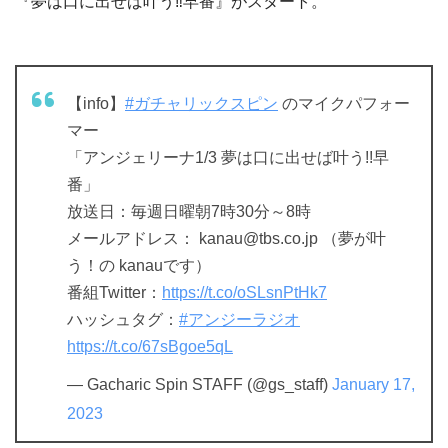
『夢は口に出せば叶う‼早番』がスタート。
【info】
#ガチャリックスピン
のマイクパフォー
マー
「アンジェリーナ1/3 夢は口に出せば叶う!!早
番」
放送日：毎週日曜朝7時30分～8時
メールアドレス：
kanau@tbs.co.jp
（夢が叶
う！の kanauです）
番組Twitter：
https://t.co/oSLsnPtHk7
ハッシュタグ：
#アンジーラジオ
https://t.co/67sBgoe5qL
— Gacharic Spin STAFF (@gs_staff)
January 17,
2023