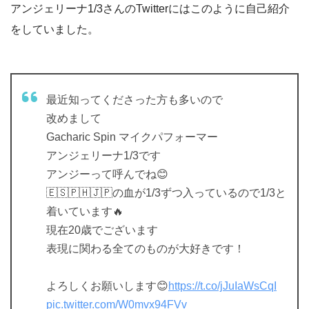
アンジェリーナ1/3さんのTwitterにはこのように自己紹介
をしていました。
最近知ってくださった方も多いので
改めまして
Gacharic Spin マイクパフォーマー
アンジェリーナ1/3です
アンジーって呼んでね😊
🇪🇸🇵🇭🇯🇵の血が1/3ずつ入っているので1/3と
着いています🔥
現在20歳でございます
表現に関わる全てのものが大好きです！
よろしくお願いします😊
https://t.co/jJuIaWsCqI
pic.twitter.com/W0mvx94FVv