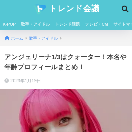
トレンド会議
K-POP
歌手・アイドル
トレンド話題
テレビ・CM
サイトマ
ホーム
歌手・アイドル
アンジェリーナ1/3はクォーター！本名や
年齢プロフィールまとめ！
2023年1月19日