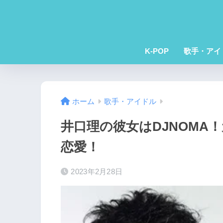
K-POP
歌手・アイ
ホーム
歌手・アイドル
井口理の彼女はDJNOMA
恋愛！
2023年2月28日