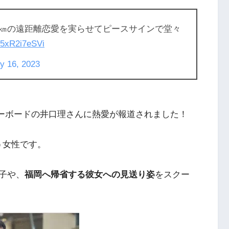
 900㎞の遠距離恋愛を実らせてピースサインで堂々
o/5xR2i7eSVi
y 16, 2023
カル・キーボードの井口理さんに熱愛が報道されました！
う女性です。
子や、
福岡へ帰省する彼女への見送り姿
をスクー