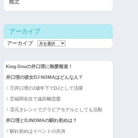
照之
アーカイブ
アーカイブ
King Gnuの井口理に熱愛報道！
井口理の彼女DJ NOMAはどんな人？
①井口理の2歳年下でDJとして活躍
②福岡在住で遠距離恋愛
③元タレントでグラビアモデルとしても活動
井口理とDJNOMAの馴れ初めは？
馴れ初めはイベントの共演