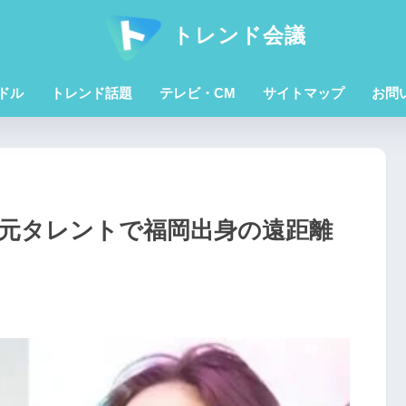
トレンド会議
ドル
トレンド話題
テレビ・CM
サイトマップ
お問
！元タレントで福岡出身の遠距離