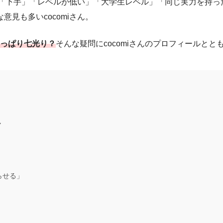
では「下手」「レベルが低い」「大学生レベル」「同じ実力を持
見も多いcocomiさん。
やっぱり七光り？
そんな疑問にcocomiさんのプロフィールと
ル
らせる」