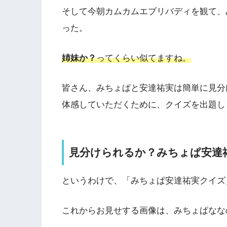
そして今朝カムカムエブリバディを観て、
った。
姉妹か？
ってくらい似てますね。
皆さん、みちょぱと安達祐実は簡単に見分
体感していただくために、クイズを出題し
見分けられるか？みちょぱ安達
というわけで、「みちょぱ安達祐実クイズ
これからお見せする画像は、みちょぱなな