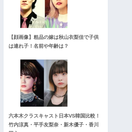
【顔画像】粗品の嫁は秋山衣梨佳で子供
は連れ子！名前や年齢は？
六本木クラスキャスト日本VS韓国比較！
竹内涼真・平手友梨奈・新木優子・香川