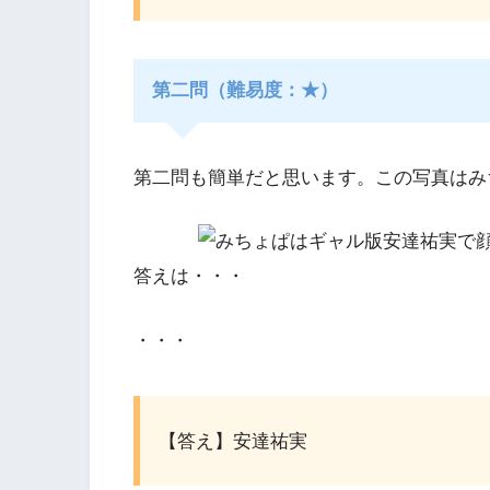
第二問（難易度：★）
第二問も簡単だと思います。この写真はみ
答えは・・・
・・・
【答え】安達祐実