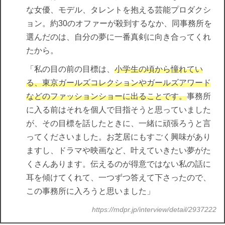
な女優、モデル、タレントを抱える芸能プロダクシ
ョン。約30のオファーが殺到するなか、同事務所を
選んだのは、自分の夢に一番真剣に向き合ってくれ
たから。
「私の目の前の目標は、
小学生の頃から憧れてい
る、東京ガールズコレクションやガールズアワード
などのファッションショーに出ることです。
事務所
に入る前はそれを個人で目指そうと思っていました
が、その目標を話したときに、一緒に頑張ろうと言
ってくださいました。お芝居にもすごく興味があり
ますし、ドラマや映画など、叶えていきたい夢がた
くさんあります。伝えるのが得意ではない私の話に
耳を傾けてくれて、一つずつ答えて下さったので、
この事務所に入ろうと思いました」
https://mdpr.jp/interview/detail/2937222