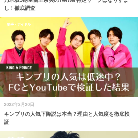
乃木坂5期生冨里奈央のTwitter特定リークはなりすま
し！徹底調査
歌手・アイドル
2022年2月20日
キンプリの人気下降説は本当？理由と人気度を徹底検
証