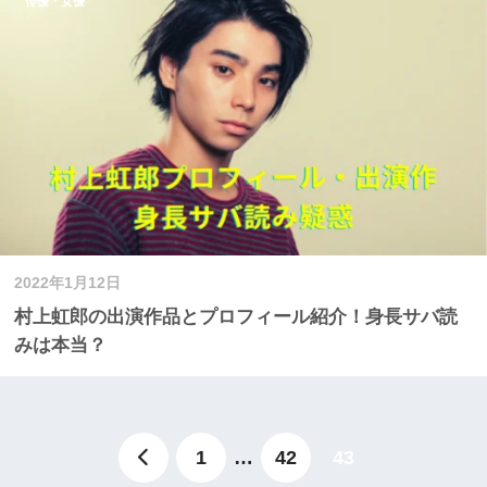
俳優・女優
2022年1月12日
村上虹郎の出演作品とプロフィール紹介！身長サバ読
みは本当？
1
…
42
43