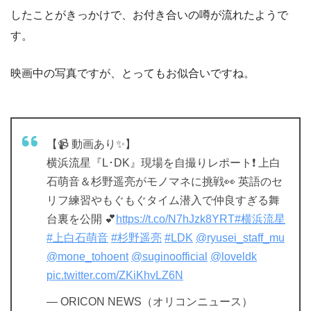
したことがきっかけで、お付き合いの噂が流れたようで
す。
映画中の写真ですが、とってもお似合いですね。
【📹 動画あり✨】
横浜流星『L･DK』現場を自撮りレポート❗ 上白
石萌音＆杉野遥亮がモノマネに挑戦👀 英語のセ
リフ練習やもぐもぐタイム潜入で仲良すぎる舞
台裏を公開 💕
https://t.co/N7hJzk8YRT
#横浜流星
#上白石萌音
#杉野遥亮
#LDK
@ryusei_staff_mu
@mone_tohoent
@suginoofficial
@loveldk
pic.twitter.com/ZKiKhvLZ6N
— ORICON NEWS（オリコンニュース）