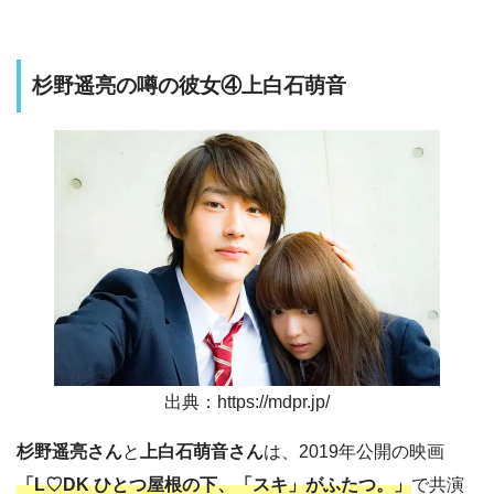
杉野遥亮の噂の彼女④上白石萌音
出典：https://mdpr.jp/
杉野遥亮さん
と
上白石萌音さん
は、2019年公開の映画
「L♡DK ひとつ屋根の下、「スキ」がふたつ。」
で共演