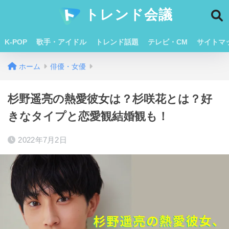
トレンド会議
K-POP
歌手・アイドル
トレンド話題
テレビ・CM
サイトマ
ホーム
俳優・女優
杉野遥亮の熱愛彼女は？杉咲花とは？好
きなタイプと恋愛観結婚観も！
2022年7月2日