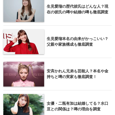
生見愛瑠の歴代彼氏はどんな人？現
在の彼氏の噂や結婚の噂も徹底調査
生見愛瑠本名の由来がかっこいい？
父親や家族構成も徹底調査
安斉かれん兄弟も芸能人？本名や金
持ちと噂の実家も徹底調査！
女優・二瓶有加は結婚してる？水口
亘との関係は？噂の理由を調査