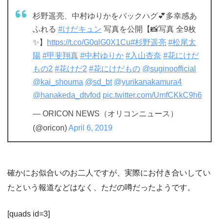
杉野遥亮、中村ゆりかをバックハグ💕多幸感あ
ふれる
#けだキュン
写真を公開【📸写真 全9枚
✨】
https://t.co/G0qlG0X1Cu
#杉野遥亮
#松尾太
陽
#甲斐翔真
#中村ゆりか
#入山杏奈
#花にけだ
もの2
#花けだ2
#花にけだもの
@suginoofficial
@kai_shouma
@sd_bt
@yurikanakamura4
@hanakeda_dtvfod
pic.twitter.com/UmfCKkC9h6
— ORICON NEWS（オリコンニュース）
(@oricon)
April 6, 2019
確かにお似合いのお二人ですが、実際にお付き合いしてい
たという報道などはなく、ただの噂だったようです。
[quads id=3]