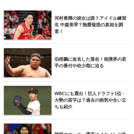
河村勇輝の彼女は誰？アイドル練習
生 中森美琴？熱愛疑惑の真相を調
査！
伯桜鵬に改名した落合！相撲界の若
手の番付や幼少期に迫る
WBCにも選出！巨人ドラフト1位・
大勢の苗字は？過去の病気や生い立
ちも紹介