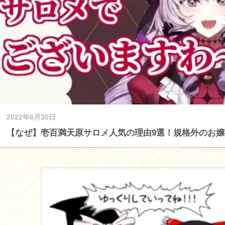
2022年6月30日
【なぜ】壱百満天原サロメ人気の理由9選！規格外のお