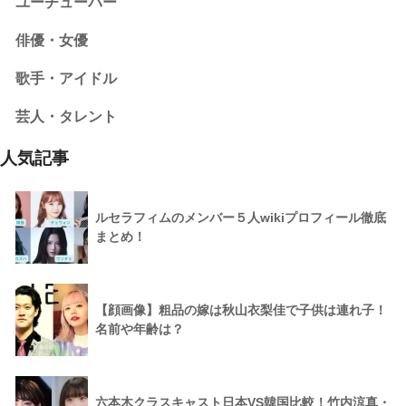
ユーチューバー
俳優・女優
歌手・アイドル
芸人・タレント
人気記事
ルセラフィムのメンバー５人wikiプロフィール徹底
まとめ！
【顔画像】粗品の嫁は秋山衣梨佳で子供は連れ子！
名前や年齢は？
六本木クラスキャスト日本VS韓国比較！竹内涼真・