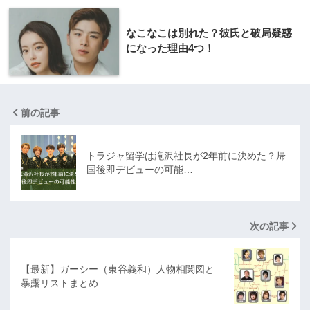
なこなこは別れた？彼氏と破局疑惑
になった理由4つ！
前の記事
トラジャ留学は滝沢社長が2年前に決めた？帰
国後即デビューの可能…
次の記事
【最新】ガーシー（東谷義和）人物相関図と
暴露リストまとめ