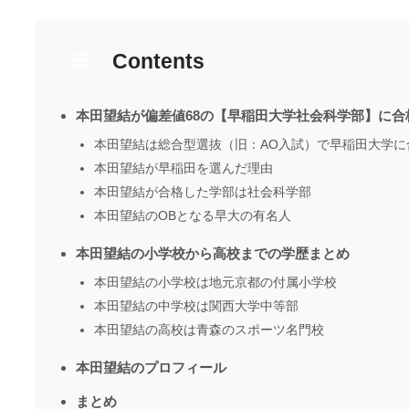
Contents
本田望結が偏差値68の【早稲田大学社会科学部】に合
本田望結は総合型選抜（旧：AO入試）で早稲田大学に
本田望結が早稲田を選んだ理由
本田望結が合格した学部は社会科学部
本田望結のOBとなる早大の有名人
本田望結の小学校から高校までの学歴まとめ
本田望結の小学校は地元京都の付属小学校
本田望結の中学校は関西大学中等部
本田望結の高校は青森のスポーツ名門校
本田望結のプロフィール
まとめ