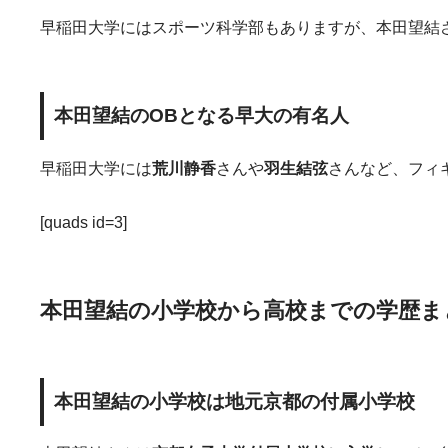
早稲田大学にはスポーツ科学部もありますが、本田望結
本田望結のOBとなる早大の有名人
早稲田大学には
荒川静香
さんや
羽生結弦
さんなど、フィ
[quads id=3]
本田望結の小学校から高校までの学歴ま
本田望結の小学校は地元京都の付属小学校