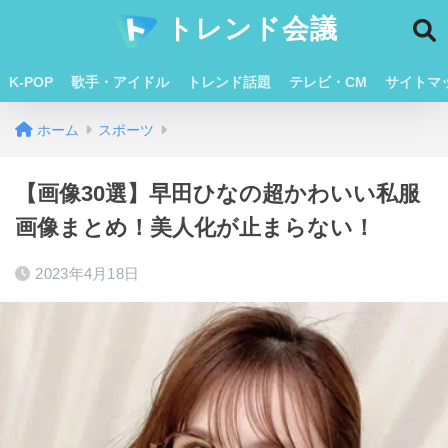
トレンド会議
K-POP
歌手・アイドル
トレンド話題
テレビ・CM
サイトマ
ホーム
スポーツ
【画像30選】早田ひなの超かわいい私服
画像まとめ！美人化が止まらない！
2023年4月18日