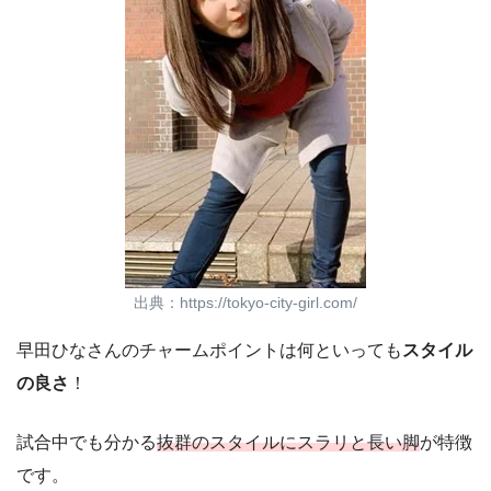
出典：https://tokyo-city-girl.com/
早田ひなさんのチャームポイントは何といっても
スタイル
の良さ
！
試合中でも分かる
抜群のスタイルにスラリと長い脚
が特徴
です。