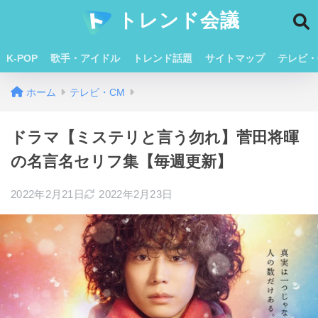
トレンド会議
K-POP
歌手・アイドル
トレンド話題
サイトマップ
テレビ・
ホーム
テレビ・CM
ドラマ【ミステリと言う勿れ】菅田将暉
の名言名セリフ集【毎週更新】
2022年2月21日
2022年2月23日