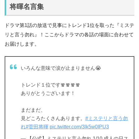
将暉名言集
ドラマ第1話の放送で見事にトレンド1位を取った『ミステ
リと言う勿れ』！ここからドラマの各話の場面に合わせて
お届けします。
いろんな意味で涙が止まりません😭
トレンド１位です🧣🧣🧣🧣
ありがとうございます！
まだまだ、
見どころたくさんあります。
#ミステリと言う勿
れ
#菅田将暉
pic.twitter.com/3lk5w0IPU3
— 【公式】ミステリと言う勿れ 1/10 成人の日ス