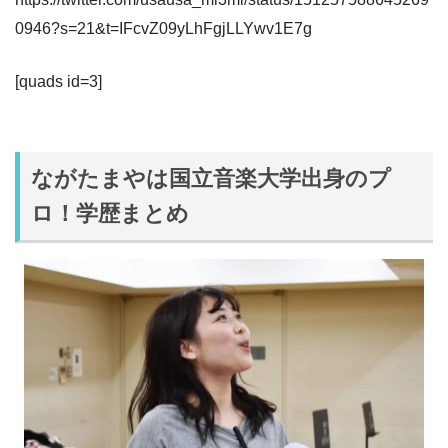
0946?s=21&t=IFcvZ09yLhFgjLLYwv1E7g
[quads id=3]
ながたまやは国立音楽大学出身のプ
ロ！学歴まとめ