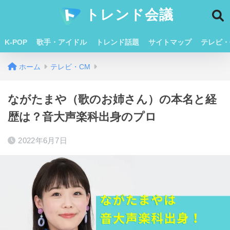
トレンド会議
K-POP
歌手・アイドル
トレンド話題
サイトマップ
テレビ・
ホーム
テレビ・CM
ながたまや（歌のお姉さん）の本名と経
歴は？音大声楽科出身のプロ
2022年6月7日