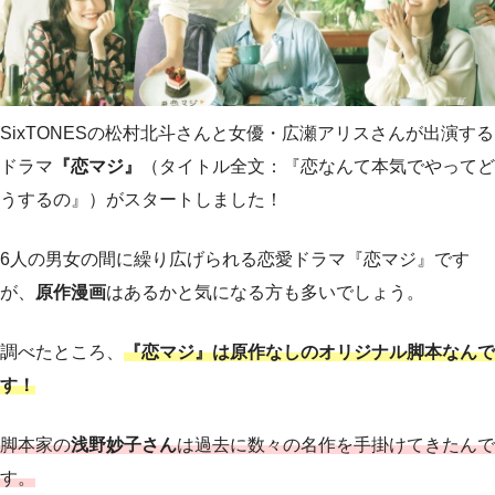
SixTONESの松村北斗さんと女優・広瀬アリスさんが出演する
ドラマ
『恋マジ』
（タイトル全文：『恋なんて本気でやってど
うするの』）がスタートしました！
6人の男女の間に繰り広げられる恋愛ドラマ『恋マジ』です
が、
原作漫画
はあるかと気になる方も多いでしょう。
調べたところ、
『恋マジ』は原作なしのオリジナル脚本なんで
す！
脚本家の
浅野妙子さん
は過去に数々の名作を手掛けてきたんで
す。